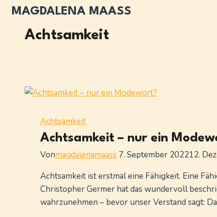
Zum
MAGDALENA MAASS
Inhalt
springen
Achtsamkeit
Achtsamkeit
Achtsamkeit – nur ein Modew
Von
magdalenamaass
7. September 2022
12. De
Achtsamkeit ist erstmal eine Fähigkeit. Eine F
Christopher Germer hat das wundervoll beschr
wahrzunehmen – bevor unser Verstand sagt: Das