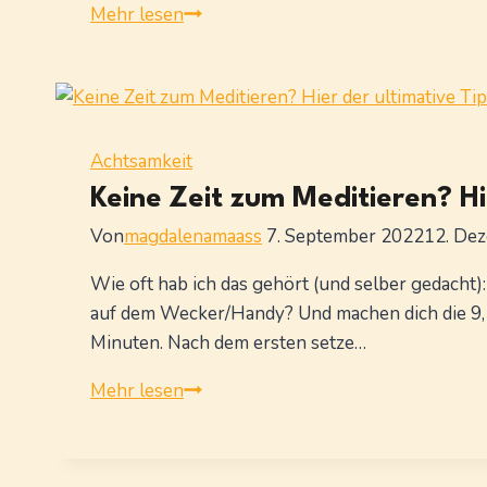
Achtsamkeit
Mehr lesen
–
nur
ein
Modewort?
Achtsamkeit
Keine Zeit zum Meditieren? Hi
Von
magdalenamaass
7. September 2022
12. De
Wie oft hab ich das gehört (und selber gedacht):
auf dem Wecker/Handy? Und machen dich die 9, 
Minuten. Nach dem ersten setze…
Keine
Mehr lesen
Zeit
zum
Meditieren?